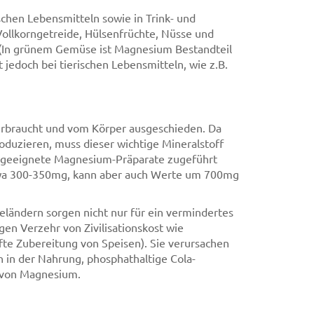
chen Lebensmitteln sowie in Trink- und
 Vollkorngetreide, Hülsenfrüchte, Nüsse und
 (In grünem Gemüse ist Magnesium Bestandteil
t jedoch bei tierischen Lebensmitteln, wie z.B.
erbraucht und vom Körper ausgeschieden. Da
roduzieren, muss dieser wichtige Mineralstoff
h geeignete Magnesium-Präparate zugeführt
etwa 300-350mg, kann aber auch Werte um 700mg
eländern sorgen nicht nur für ein vermindertes
n Verzehr von Zivilisationskost wie
fte Zubereitung von Speisen). Sie verursachen
 in der Nahrung, phosphathaltige Cola-
 von Magnesium.