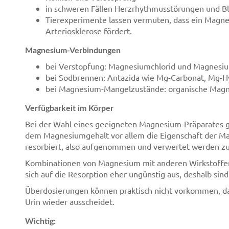
in schweren Fällen Herzrhythmusstörungen und Bl
Tierexperimente lassen vermuten, dass ein Magn
Arteriosklerose fördert.
Magnesium-Verbindungen
bei Verstopfung: Magnesiumchlorid und Magnesium
bei Sodbrennen: Antazida wie Mg-Carbonat, Mg-Hy
bei Magnesium-Mangelzustände: organische Mag
Verfügbarkeit im Körper
Bei der Wahl eines geeigneten Magnesium-Präparates
dem Magnesiumgehalt vor allem die Eigenschaft der M
resorbiert, also aufgenommen und verwertet werden z
Kombinationen von Magnesium mit anderen Wirkstoffen 
sich auf die Resorption eher ungünstig aus, deshalb si
Überdosierungen können praktisch nicht vorkommen, da
Urin wieder ausscheidet.
Wichtig: