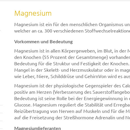
Magnesium
Magnesium ist ein für den menschlichen Organismus unv
r
welcher an ca. 300 verschiedenen Stoffwechselreaktionen
Vorkommen und Bedeutung
Magnesium ist in allen Körpergeweben, im Blut, in der 
den Knochen (55 Prozent der Gesamtmenge) vorhanden.
Bedeutung für die Struktur und Festigkeit der Knoche
Mangel in der Skelett- und Herzmuskulatur oder in ma
wie Leber, Niere, Schilddrüse und GehirnVon wird es au
Magnesium ist der physiologische Gegenspieler des Cal
positiv am Herzen (Verbesserung des Sauerstoffangebo
Bedeutung ist seine Rolle bei der Energiegewinnung in
Glucose. Magnesium reguliert die Stabilität und Erregba
Reizübertragung von Nerven auf Muskeln und für die 
auf die Freisetzung der Streßhormone Adrenalin und No
Magnesiumlieferanten