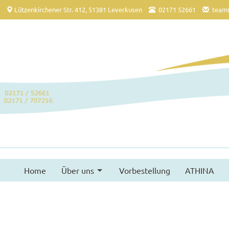
Lützenkirchener Str. 412, 51381 Leverkusen
02171 52661
team
Home
Über uns
Vorbestellung
ATHINA