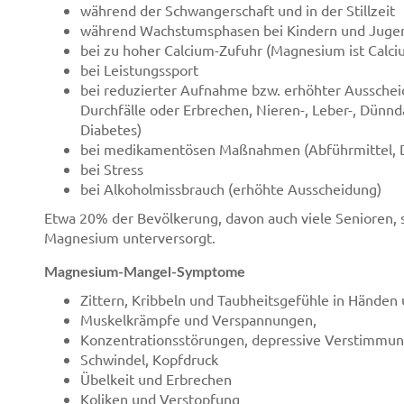
während der Schwangerschaft und in der Stillzeit
während Wachstumsphasen bei Kindern und Juge
bei zu hoher Calcium-Zufuhr (Magnesium ist Calc
bei Leistungssport
bei reduzierter Aufnahme bzw. erhöhter Ausschei
Durchfälle oder Erbrechen, Nieren-, Leber-, Dün
Diabetes)
bei medikamentösen Maßnahmen (Abführmittel, Diu
bei Stress
bei Alkoholmissbrauch (erhöhte Ausscheidung)
Etwa 20% der Bevölkerung, davon auch viele Senioren, 
Magnesium unterversorgt.
Magnesium-Mangel-Symptome
Zittern, Kribbeln und Taubheitsgefühle in Händen
Muskelkrämpfe und Verspannungen,
Konzentrationsstörungen, depressive Verstimmu
Schwindel, Kopfdruck
Übelkeit und Erbrechen
Koliken und Verstopfung