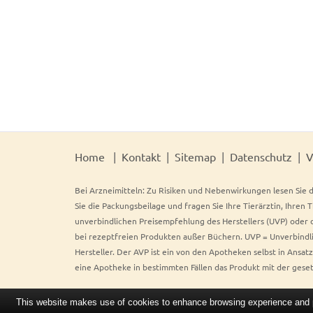
Home
Kontakt
Sitemap
Datenschutz
V
Bei Arzneimitteln: Zu Risiken und Nebenwirkungen lesen Sie d
Sie die Packungsbeilage und fragen Sie Ihre Tierärztin, Ihren 
unverbindlichen Preisempfehlung des Herstellers (UVP) oder d
bei rezeptfreien Produkten außer Büchern. UVP = Unverbindli
Hersteller. Der AVP ist ein von den Apotheken selbst in Ansa
eine Apotheke in bestimmten Fällen das Produkt mit der gese
This website makes use of cookies to enhance browsing experience and pr