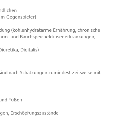
ndlichen
ium-Gegenspieler)
dung (kohlenhydratarme Ernährung, chronische
ndarm- und Bauchspeicheldrüsenerkrankungen,
retika, Digitalis)
sind nach Schätzungen zumindest zeitweise mit
 und Füßen
ngen, Erschöpfungszustände