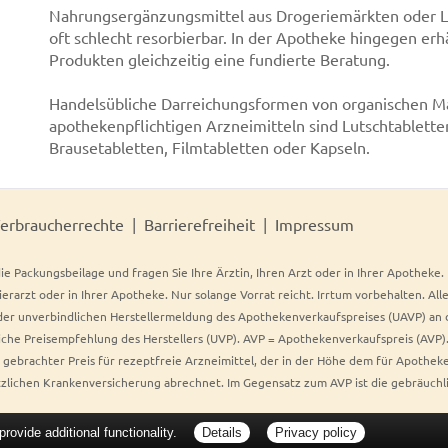
Nahrungsergänzungsmittel aus Drogeriemärkten oder Le
oft schlecht resorbierbar. In der Apotheke hingegen er
Produkten gleichzeitig eine fundierte Beratung.
Handelsübliche Darreichungsformen von organischen M
apothekenpflichtigen Arzneimitteln sind Lutschtablette
Brausetabletten, Filmtabletten oder Kapseln.
erbraucherrechte
Barrierefreiheit
Impressum
ie Packungsbeilage und fragen Sie Ihre Ärztin, Ihren Arzt oder in Ihrer Apotheke
Tierarzt oder in Ihrer Apotheke. Nur solange Vorrat reicht. Irrtum vorbehalten. All
er unverbindlichen Herstellermeldung des Apothekenverkaufspreises (UAVP) an die
che Preisempfehlung des Herstellers (UVP). AVP = Apothekenverkaufspreis (AVP).
tz gebrachter Preis für rezeptfreie Arzneimittel, der in der Höhe dem für Apothe
tzlichen Krankenversicherung abrechnet. Im Gegensatz zum AVP ist die gebräuchl
ovide additional functionality.
Details
Privacy policy