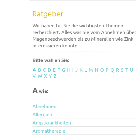
Ratgeber
Wir haben für Sie die wichtigsten Themen
recherchiert. Alles was Sie vom Abnehmen übe
Magenbeschwerden bis zu Mineralien wie Zink
interessieren könnte.
Bitte wählen Sie:
A
B
C
D
E
F
G
H
I
J
K
L
M
N
O
P
Q
R
S
T
U
V
W
X
Y
Z
A
wie:
Abnehmen
Allergien
Angstkrankheiten
Aromatherapie