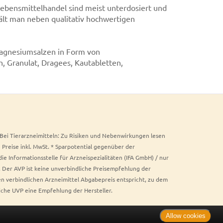
bensmittelhandel sind meist unterdosiert und
hält man neben qualitativ hochwertigen
agnesiumsalzen in Form von
n, Granulat, Dragees, Kautabletten,
. Bei Tierarzneimitteln: Zu Risiken und Nebenwirkungen lesen
e Preise inkl. MwSt. * Sparpotential gegenüber der
 Informationsstelle für Arzneispezialitäten (IFA GmbH) / nur
 Der AVP ist keine unverbindliche Preisempfehlung der
ken verbindlichen Arzneimittel Abgabepreis entspricht, zu dem
iche UVP eine Empfehlung der Hersteller.
Allow cookies