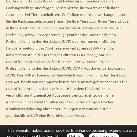
Bei Arzneimitteln: Zu Risiken und Nebenwirkungen lesen Sie die
Packungsbeilage und fragen Sie Ihre Ärztin, Ihren Arzt oder in Ihrer
Apotheke. Bei Tierarzneimitteln: Zu Risiken und Nebenwirkungen lesen
Sie die Packungsbeilage und fragen Sie Ihre Tierärztin, Ihren Tierarzt oder
in Ihrer Apotheke. Nur solange Vorrat reicht. Irrtum vorbehalten. Alle
Preise inkl. MwSt. * Sparpotential gegenüber der unverbindlichen
Preisempfehlung des Herstellers (UVP) oder der unverbindlichen
Herstellermeldung des Apothekenverkaufspreises (UAVP) an die
Informationsstelle für Arzneispezialitäten (IFA GmbH) / nur bei
rezeptfreien Produkten außer Büchern. UVP = Unverbindliche
Preisempfehlung des Herstellers (UVP). AVP = Apothekenverkaufspreis
(AVP). Der AVP ist keine unverbindliche Preisempfehlung der Hersteller.
Der AVP ist ein von den Apotheken selbst in Ansatz gebrachter Preis für
rezeptfreie Arzneimittel, der in der Höhe dem für Apotheken
verbindlichen Arzneimittel Abgabepreis entspricht, zu dem eine
Apotheke in bestimmten Fällen das Produkt mit der gesetzlichen
Krankenversicherung abrechnet. Im Gegensatz zum AVP ist die
gebräuchliche UVP eine Empfehlung der Hersteller.
This website makes use of cookies to enhance browsing experience and
provide additional functionality.
Details
Privacy policy