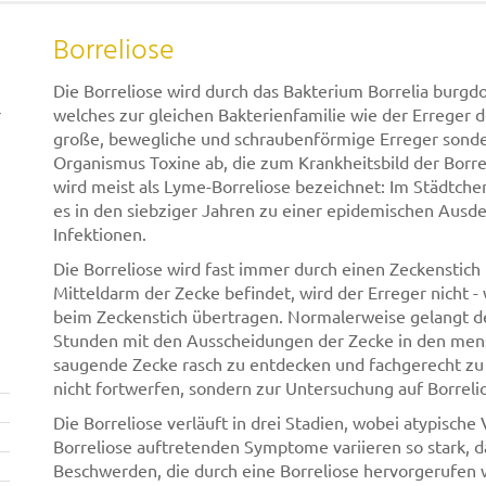
Borreliose
Die Borreliose wird durch das Bakterium Borrelia burgd
r
welches zur gleichen Bakterienfamilie wie der Erreger d
große, bewegliche und schraubenförmige Erreger sonde
Organismus Toxine ab, die zum Krankheitsbild der Borrel
wird meist als Lyme-Borreliose bezeichnet: Im Städtch
es in den siebziger Jahren zu einer epidemischen Ausd
Infektionen.
Die Borreliose wird fast immer durch einen Zeckenstich
Mitteldarm der Zecke befindet, wird der Erreger nicht - 
beim Zeckenstich übertragen. Normalerweise gelangt de
Stunden mit den Ausscheidungen der Zecke in den mensc
saugende Zecke rasch zu entdecken und fachgerecht zu 
nicht fortwerfen, sondern zur Untersuchung auf Borrel
Die Borreliose verläuft in drei Stadien, wobei atypisch
Borreliose auftretenden Symptome variieren so stark, da
Beschwerden, die durch eine Borreliose hervorgerufen