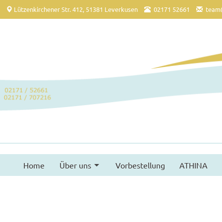
Lützenkirchener Str. 412, 51381 Leverkusen
02171 52661
team
Home
Über uns
Vorbestellung
ATHINA