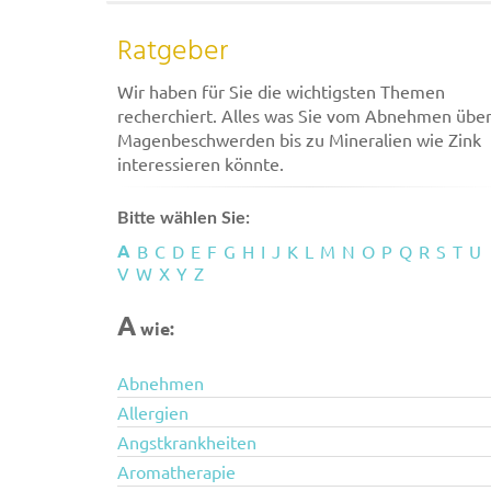
Ratgeber
Wir haben für Sie die wichtigsten Themen
recherchiert. Alles was Sie vom Abnehmen übe
Magenbeschwerden bis zu Mineralien wie Zink
interessieren könnte.
Bitte wählen Sie:
A
B
C
D
E
F
G
H
I
J
K
L
M
N
O
P
Q
R
S
T
U
V
W
X
Y
Z
A
wie:
Abnehmen
Allergien
Angstkrankheiten
Aromatherapie