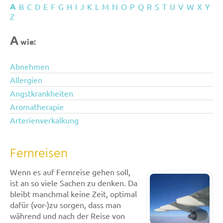
A
B
C
D
E
F
G
H
I
J
K
L
M
N
O
P
Q
R
S
T
U
V
W
X
Y
Z
A
wie:
Abnehmen
Allergien
Angstkrankheiten
Aromatherapie
Arterienverkalkung
Fernreisen
Wenn es auf Fernreise gehen soll,
ist an so viele Sachen zu denken. Da
bleibt manchmal keine Zeit, optimal
dafür (vor-)zu sorgen, dass man
während und nach der Reise von