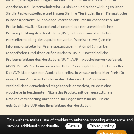
Apotheke. Bei Tierarzneimitteln: Zu Risiken und Nebenwirkungen lesen
Sie die Packungsbeilage und fragen Sie Ihre Tierärztin, Ihren Tierarzt oder
in Ihrer Apotheke. Nur solange Vorrat reicht. Irrtum vorbehalten. Alle
Preise inkl. MwSt. * Sparpotential gegenüber der unverbindlichen
Preisempfehlung des Herstellers (UVP) oder der unverbindlichen
Herstellermeldung des Apothekenverkaufspreises (UAVP) an die
Informationsstelle für Arzneispezialitäten (IFA GmbH) / nur bei
rezeptfreien Produkten außer Büchern. UVP = Unverbindliche
Preisempfehlung des Herstellers (UVP). AVP = Apothekenverkaufspreis
(AVP). Der AVP ist keine unverbindliche Preisempfehlung der Hersteller.
Der AVP ist ein von den Apotheken selbst in Ansatz gebrachter Preis für
rezeptfreie Arzneimittel, der in der Höhe dem für Apotheken
verbindlichen Arzneimittel Abgabepreis entspricht, zu dem eine
Apotheke in bestimmten Fällen das Produkt mit der gesetzlichen
Krankenversicherung abrechnet. Im Gegensatz zum AVP ist die
gebräuchliche UVP eine Empfehlung der Hersteller.
This website makes use of cookies to enhance browsing experience and
provide additional functionality.
Details
Privacy policy
Allow cookies