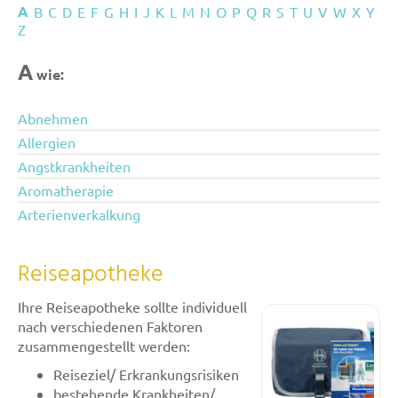
A
B
C
D
E
F
G
H
I
J
K
L
M
N
O
P
Q
R
S
T
U
V
W
X
Y
Z
A
wie:
Abnehmen
Allergien
Angstkrankheiten
Aromatherapie
Arterienverkalkung
Reiseapotheke
Ihre Reiseapotheke sollte individuell
nach verschiedenen Faktoren
zusammengestellt werden:
Reiseziel/ Erkrankungsrisiken
bestehende Krankheiten/