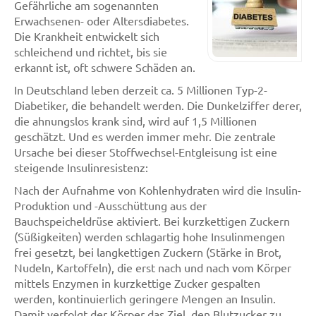
Gefährliche am sogenannten
Erwachsenen- oder Altersdiabetes.
Die Krankheit entwickelt sich
schleichend und richtet, bis sie
erkannt ist, oft schwere Schäden an.
In Deutschland leben derzeit ca. 5 Millionen Typ-2-
Diabetiker, die behandelt werden. Die Dunkelziffer derer,
die ahnungslos krank sind, wird auf 1,5 Millionen
geschätzt. Und es werden immer mehr. Die zentrale
Ursache bei dieser Stoffwechsel-Entgleisung ist eine
steigende Insulinresistenz:
Nach der Aufnahme von Kohlenhydraten wird die Insulin-
Produktion und -Ausschüttung aus der
Bauchspeicheldrüse aktiviert. Bei kurzkettigen Zuckern
(Süßigkeiten) werden schlagartig hohe Insulinmengen
frei gesetzt, bei langkettigen Zuckern (Stärke in Brot,
Nudeln, Kartoffeln), die erst nach und nach vom Körper
mittels Enzymen in kurzkettige Zucker gespalten
werden, kontinuierlich geringere Mengen an Insulin.
Damit verfolgt der Körper das Ziel, den Blutzucker zu