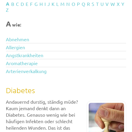
A
B
C
D
E
F
G
H
I
J
K
L
M
N
O
P
Q
R
S
T
U
V
W
X
Y
Z
A
wie:
Abnehmen
Allergien
Angstkrankheiten
Aromatherapie
Arterienverkalkung
Diabetes
Andauernd durstig, ständig müde?
Kaum jemand denkt dann an
Diabetes. Genauso wenig wie bei
häufigen Infekten oder schlecht
heilenden Wunden. Das ist das