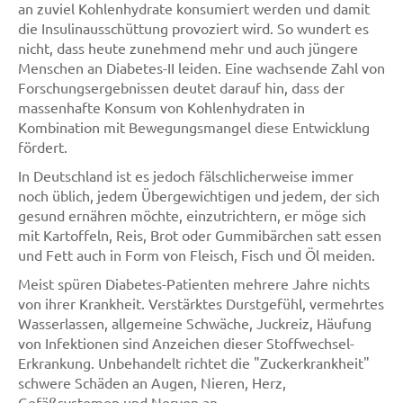
an zuviel Kohlenhydrate konsumiert werden und damit
die Insulinausschüttung provoziert wird. So wundert es
nicht, dass heute zunehmend mehr und auch jüngere
Menschen an Diabetes-II leiden. Eine wachsende Zahl von
Forschungsergebnissen deutet darauf hin, dass der
massenhafte Konsum von Kohlenhydraten in
Kombination mit Bewegungsmangel diese Entwicklung
fördert.
In Deutschland ist es jedoch fälschlicherweise immer
noch üblich, jedem Übergewichtigen und jedem, der sich
gesund ernähren möchte, einzutrichtern, er möge sich
mit Kartoffeln, Reis, Brot oder Gummibärchen satt essen
und Fett auch in Form von Fleisch, Fisch und Öl meiden.
Meist spüren Diabetes-Patienten mehrere Jahre nichts
von ihrer Krankheit. Verstärktes Durstgefühl, vermehrtes
Wasserlassen, allgemeine Schwäche, Juckreiz, Häufung
von Infektionen sind Anzeichen dieser Stoffwechsel-
Erkrankung. Unbehandelt richtet die "Zuckerkrankheit"
schwere Schäden an Augen, Nieren, Herz,
Gefäßsystemen und Nerven an.