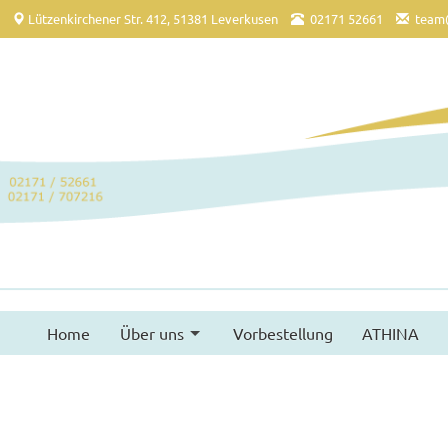
Lützenkirchener Str. 412, 51381 Leverkusen
02171 52661
team
Home
Über uns
Vorbestellung
ATHINA