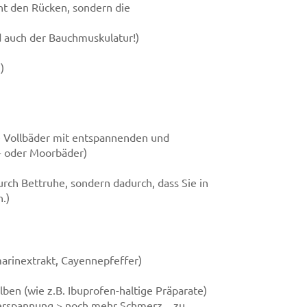
t den Rücken, sondern die
 auch der Bauchmuskulatur!)
)
 Vollbäder mit entspannenden und
- oder Moorbäder)
rch Bettruhe, sondern dadurch, dass Sie in
.)
arinextrakt, Cayennepfeffer)
n (wie z.B. Ibuprofen-haltige Präparate)
erspannung > noch mehr Schmerz... zu