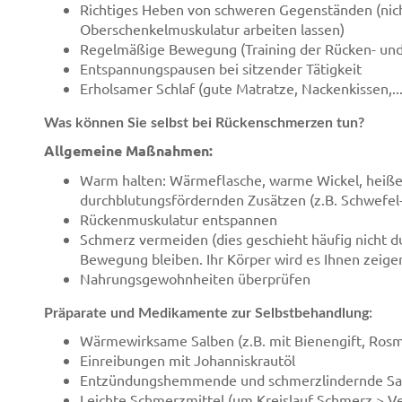
Richtiges Heben von schweren Gegenständen (nich
Oberschenkelmuskulatur arbeiten lassen)
Regelmäßige Bewegung (Training der Rücken- und
Entspannungspausen bei sitzender Tätigkeit
Erholsamer Schlaf (gute Matratze, Nackenkissen,...
Was können Sie selbst bei Rückenschmerzen tun?
Allgemeine Maßnahmen:
Warm halten: Wärmeflasche, warme Wickel, heiße
durchblutungsfördernden Zusätzen (z.B. Schwefel
Rückenmuskulatur entspannen
Schmerz vermeiden (dies geschieht häufig nicht du
Bewegung bleiben. Ihr Körper wird es Ihnen zeigen
Nahrungsgewohnheiten überprüfen
Präparate und Medikamente zur Selbstbehandlung:
Wärmewirksame Salben (z.B. mit Bienengift, Rosm
Einreibungen mit Johanniskrautöl
Entzündungshemmende und schmerzlindernde Salbe
Leichte Schmerzmittel (um Kreislauf Schmerz > V