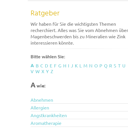
Ratgeber
Wir haben für Sie die wichtigsten Themen
recherchiert. Alles was Sie vom Abnehmen übe
Magenbeschwerden bis zu Mineralien wie Zink
interessieren könnte.
Bitte wählen Sie:
A
B
C
D
E
F
G
H
I
J
K
L
M
N
O
P
Q
R
S
T
U
V
W
X
Y
Z
A
wie:
Abnehmen
Allergien
Angstkrankheiten
Aromatherapie