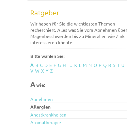
Ratgeber
Wir haben für Sie die wichtigsten Themen
recherchiert. Alles was Sie vom Abnehmen übe
Magenbeschwerden bis zu Mineralien wie Zink
interessieren könnte.
Bitte wählen Sie:
A
B
C
D
E
F
G
H
I
J
K
L
M
N
O
P
Q
R
S
T
U
V
W
X
Y
Z
A
wie:
Abnehmen
Allergien
Angstkrankheiten
Aromatherapie