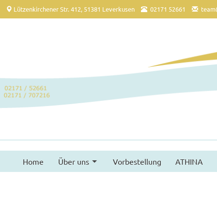
Lützenkirchener Str. 412, 51381 Leverkusen
02171 52661
team
Home
Über uns
Vorbestellung
ATHINA