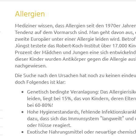
Allergien
Mediziner wissen, dass Allergien seit den 1970er Jahre
r
Tendenz auf dem Vormarsch sind. Man geht davon aus, 
zweite Europäer unter einer Allergie leiden wird. Betrof
Jüngst testete das Robert-Koch-Institut über 17.000 Kin
Prozent der Mädchen und Jungen eine sich entwickelnde 
dieser Kinder wurden Antikörper gegen die Allergie au
nachgewiesen.
Die Suche nach den Ursachen hat noch zu keinen eindeu
doch Folgendes ist klar:
Genetisch bedingte Veranlagung: Das Allergierisiko
leiden, liegt bei 15%, das von Kindern, deren Elte
bei 60-80%!
Hohe Hygienestandards, fehlende Infektionskran
dazu, dass sich das Immunsystem "langweilt" und
oder Nüsse reagiert.
Exotische Nahrungsmittel oder neuartige chemisch