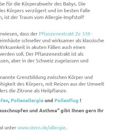
eibe für die Körperabwehr des Babys. Die
des Körpers verzögert und im besten Falle
n, ist der Traum vom Allergie-Impfstoff
ewiesen, dass der
Pflanzenextrakt Ze 339 -
imhäute schneller und wirksamer als klassische
irksamkeit in akuten Fällen auch einen
rden soll. Der Pflanzenextrakt ist als
ssen, aber in der Schweiz zugelassen und
enannte Grenzbildung zwischen Körper und
higkeit des Körpers, mit Reizen aus der Umwelt
s die Zitrone als Heilpflanze.
fen
,
Pollenallergie
und
Pollenflug
!
uschnupfen und Asthma" gibt Ihnen gern Ihr
al unter
www.stern.de/allergie
.