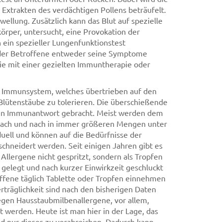
 Extrakten des verdächtigen Pollens beträufelt.
hwellung. Zusätzlich kann das Blut auf spezielle
rper, untersucht, eine Provokation der
 ein spezieller Lungenfunktionstest
n der Betroffene entweder seine Symptome
gie mit einer gezielten Immuntherapie oder
em Immunsystem, welches übertrieben auf den
 Blütenstäube zu tolerieren. Die überschießende
alen Immunantwort gebracht. Meist werden dem
t, nach und nach in immer größeren Mengen unter
iduell und können auf die Bedürfnisse der
hneidert werden. Seit einigen Jahren gibt es
Allergene nicht gespritzt, sondern als Tropfen
 gelegt und nach kurzer Einwirkzeit geschluckt
ffene täglich Tablette oder Tropfen einnehmen
erträglichkeit sind nach den bisherigen Daten
 gegen Hausstaubmilbenallergene, vor allem,
werden. Heute ist man hier in der Lage, das
nd nur dieses zu verabreichen. Dadurch kann