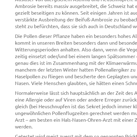
Ambrosie bereits massiv ausgebreitet, die Schweiz hat
gezielt beseitigen zu können. Seit einigen Jahren ist 
verstärkte Ausbreitung der Beifuß-Ambrosie zu beobach
steht zu befürchten, dass sie sich auch in Deutschland w
Die Pollen dieser Pflanze haben ein besonders hohes Al
kommt in unseren Breiten besonders dann und besonde
Witterungsperioden anhalten. Also dann, wenn die Veg
zeitig einsetzt oder/und bei einem langen Spätsommer
genau dies ist im Zusammenhang mit der Klimaerwärmung
manchem der letzten Winter hatten Pollenallergiker 
Haselpollen zu fliegen und bescherte den Geplagten u
Nasen. Viele Menschen glaubten, sie hätten einen Schn
Normalerweise lässt sich hauptsächlich an der Zeit des
eine Allergie oder auf Viren oder andere Erreger zurü
gleich (bei Heuschnupfen ist das Sekret jedoch immer kl
ungewöhnlichen Pollenflugzeiten gerechnet werden mus
Arzt – am besten ein Hals-Nasen-Ohren-Arzt mit einer Z
werden.
Getestet wird meist zuerst mit dem so genannten Prick