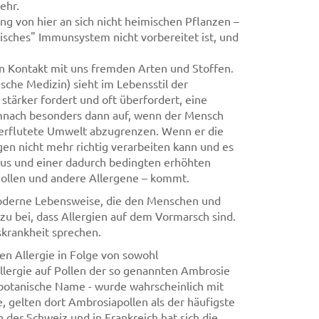
ehr.
g von hier an sich nicht heimischen Pflanzen –
sches" Immunsystem nicht vorbereitet ist, und
n Kontakt mit uns fremden Arten und Stoffen.
che Medizin) sieht im Lebensstil der
tärker fordert und oft überfordert, eine
emnach besonders dann auf, wenn der Mensch
überflutete Umwelt abzugrenzen. Wenn er die
en nicht mehr richtig verarbeiten kann und es
us und einer dadurch bedingten erhöhten
Pollen und andere Allergene – kommt.
moderne Lebensweise, die den Menschen und
u bei, dass Allergien auf dem Vormarsch sind.
skrankheit sprechen.
uen Allergie in Folge von sowohl
llergie auf Pollen der so genannten Ambrosie
 botanische Name - wurde wahrscheinlich mit
, gelten dort Ambrosiapollen als der häufigste
der Schweiz und in Frankreich hat sich die