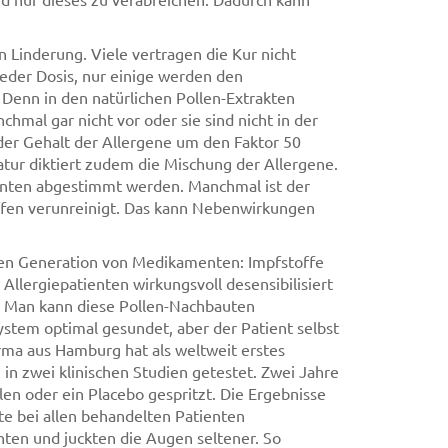
 Linderung. Viele vertragen die Kur nicht
jeder Dosis, nur einige werden den
Denn in den natürlichen Pollen-Extrakten
hmal gar nicht vor oder sie sind nicht in der
der Gehalt der Allergene um den Faktor 50
tur diktiert zudem die Mischung der Allergene.
ienten abgestimmt werden. Manchmal ist der
ffen verunreinigt. Das kann Nebenwirkungen
uen Generation von Medikamenten: Impfstoffe
 Allergiepatienten wirkungsvoll desensibilisiert
 Man kann diese Pollen-Nachbauten
ystem optimal gesundet, aber der Patient selbst
irma aus Hamburg hat als weltweit erstes
n zwei klinischen Studien getestet. Zwei Jahre
en oder ein Placebo gespritzt. Die Ergebnisse
e bei allen behandelten Patienten
en und juckten die Augen seltener. So