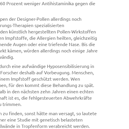
t 60 Prozent weniger Antihistaminika gegen die
ypen der Designer-Pollen allerdings noch
rungs-Therapien spezialisierten
en künstlich hergestellten Pollen-Wirkstoffen
n Impfstoffe, die Allergien heilten, gleichzeitig
nende Augen oder eine triefende Nase. Bis die
rkt kämen, würden allerdings noch einige Jahre
wändig.
 durch eine aufwändige Hyposensibilisierung in
 Forscher deshalb auf Vorbeugung. Menschen,
 einem Impfstoff geschützt werden. Wen
en, für den kommt diese Behandlung zu spät.
alb in den nächsten zehn Jahren einen echten
aft ist es, die fehlgesteuerten Abwehrkräfte
u trimmen.
 zu finden, sonst hätte man versagt, so lautete
cher eine Studie mit genetisch belasteten
ellwände in Tropfenform verabreicht werden.