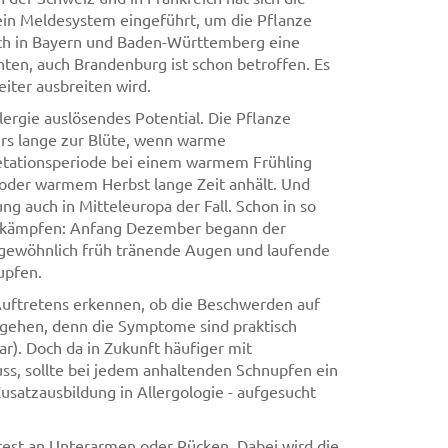
 ein Meldesystem eingeführt, um die Pflanze
auch in Bayern und Baden-Württemberg eine
ten, auch Brandenburg ist schon betroffen. Es
eiter ausbreiten wird.
lergie auslösendes Potential. Die Pflanze
rs lange zur Blüte, wenn warme
etationsperiode bei einem warmem Frühling
 oder warmem Herbst lange Zeit anhält. Und
 auch in Mitteleuropa der Fall. Schon in so
zu kämpfen: Anfang Dezember begann der
ngewöhnlich früh tränende Augen und laufende
upfen.
 Auftretens erkennen, ob die Beschwerden auf
ckgehen, denn die Symptome sind praktisch
ar). Doch da in Zukunft häufiger mit
s, sollte bei jedem anhaltenden Schnupfen ein
usatzausbildung in Allergologie - aufgesucht
test an Unterarmen oder Rücken. Dabei wird die