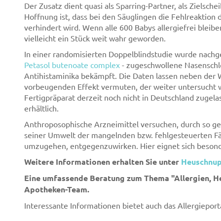
Der Zusatz dient quasi als Sparring-Partner, als Zielsch
Hoffnung ist, dass bei den Säuglingen die Fehlreaktion 
verhindert wird. Wenn alle 600 Babys allergiefrei bleibe
vielleicht ein Stück weit wahr geworden.
In einer randomisierten Doppelblindstudie wurde nachg
Petasol butenoate complex
- zugeschwollene Nasenschle
Antihistaminika bekämpft. Die Daten lassen neben der W
vorbeugenden Effekt vermuten, der weiter untersucht we
Fertigpräparat derzeit noch nicht in Deutschland zugela
erhältlich.
Anthroposophische Arzneimittel versuchen, durch so g
seiner Umwelt der mangelnden bzw. fehlgesteuerten Fä
umzugehen, entgegenzuwirken. Hier eignet sich besonder
Weitere Informationen erhalten Sie unter
Heuschnup
Eine umfassende Beratung zum Thema "Allergien, He
Apotheken-Team.
Interessante Informationen bietet auch das Allergieport