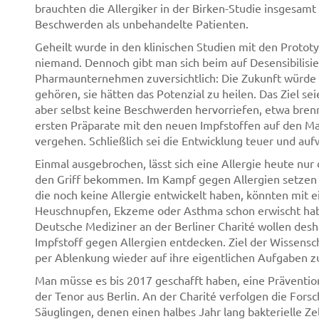
brauchten die Allergiker in der Birken-Studie insgesam
Beschwerden als unbehandelte Patienten.
Geheilt wurde in den klinischen Studien mit den Protot
niemand. Dennoch gibt man sich beim auf Desensibilisie
Pharmaunternehmen zuversichtlich: Die Zukunft würde d
gehören, sie hätten das Potenzial zu heilen. Das Ziel seie
aber selbst keine Beschwerden hervorriefen, etwa bren
ersten Präparate mit den neuen Impfstoffen auf den Ma
vergehen. Schließlich sei die Entwicklung teuer und auf
Einmal ausgebrochen, lässt sich eine Allergie heute nur
den Griff bekommen. Im Kampf gegen Allergien setzen
die noch keine Allergie entwickelt haben, könnten mit
Heuschnupfen, Ekzeme oder Asthma schon erwischt hab
Deutsche Mediziner an der Berliner Charité wollen desh
Impfstoff gegen Allergien entdecken. Ziel der Wissensch
per Ablenkung wieder auf ihre eigentlichen Aufgaben z
Man müsse es bis 2017 geschafft haben, eine Prävention
der Tenor aus Berlin. An der Charité verfolgen die Fors
Säuglingen, denen einen halbes Jahr lang bakterielle Z