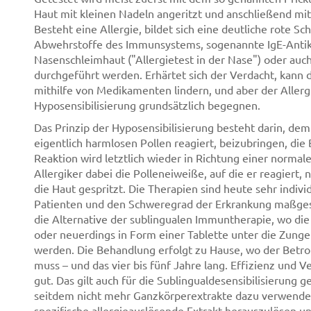
Haut mit kleinen Nadeln angeritzt und anschließend mit
Besteht eine Allergie, bildet sich eine deutliche rote Sc
Abwehrstoffe des Immunsystems, sogenannte IgE-Antikö
Nasenschleimhaut ("Allergietest in der Nase") oder auch
durchgeführt werden. Erhärtet sich der Verdacht, kan
mithilfe von Medikamenten lindern, und aber der Aller
Hyposensibilisierung grundsätzlich begegnen.
Das Prinzip der Hyposensibilisierung besteht darin, d
eigentlich harmlosen Pollen reagiert, beizubringen, die
Reaktion wird letztlich wieder in Richtung einer norm
Allergiker dabei die Polleneiweiße, auf die er reagier
die Haut gespritzt. Die Therapien sind heute sehr indiv
Patienten und den Schweregrad der Erkrankung maßgesc
die Alternative der sublingualen Immuntherapie, wo die 
oder neuerdings in Form einer Tablette unter die Zunge
werden. Die Behandlung erfolgt zu Hause, wo der Betro
muss – und das vier bis fünf Jahre lang. Effizienz und V
gut. Das gilt auch für die Sublingualdesensibilisierung
seitdem nicht mehr Ganzkörperextrakte dazu verwendet 
spezifische allergieauslösende Extrakt herauszulösen u