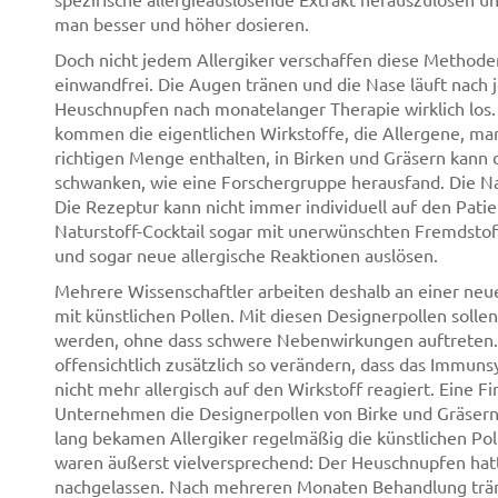
man besser und höher dosieren.
Doch nicht jedem Allergiker verschaffen diese Methoden
einwandfrei. Die Augen tränen und die Nase läuft nach 
Heuschnupfen nach monatelanger Therapie wirklich los. 
kommen die eigentlichen Wirkstoffe, die Allergene, manc
richtigen Menge enthalten, in Birken und Gräsern kann 
schwanken, wie eine Forschergruppe herausfand. Die Na
Die Rezeptur kann nicht immer individuell auf den Pat
Naturstoff-Cocktail sogar mit unerwünschten Fremdsto
und sogar neue allergische Reaktionen auslösen.
Mehrere Wissenschaftler arbeiten deshalb an einer ne
mit künstlichen Pollen. Mit diesen Designerpollen sollen
werden, ohne dass schwere Nebenwirkungen auftreten.
offensichtlich zusätzlich so verändern, dass das Immuns
nicht mehr allergisch auf den Wirkstoff reagiert. Eine F
Unternehmen die Designerpollen von Birke und Gräsern i
lang bekamen Allergiker regelmäßig die künstlichen Poll
waren äußerst vielversprechend: Der Heuschnupfen hatt
nachgelassen. Nach mehreren Monaten Behandlung tränt