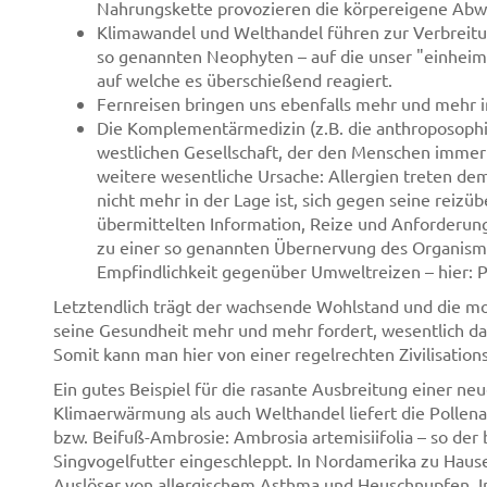
Nahrungskette provozieren die körpereigene Abw
Klimawandel und Welthandel führen zur Verbreitun
so genannten Neophyten – auf die unser "einheimi
auf welche es überschießend reagiert.
Fernreisen bringen uns ebenfalls mehr und mehr i
Die Komplementärmedizin (z.B. die anthroposophis
westlichen Gesellschaft, der den Menschen immer s
weitere wesentliche Ursache: Allergien treten d
nicht mehr in der Lage ist, sich gegen seine reiz
übermittelten Information, Reize und Anforderung
zu einer so genannten Übernervung des Organism
Empfindlichkeit gegenüber Umweltreizen – hier: 
Letztendlich trägt der wachsende Wohlstand und die 
seine Gesundheit mehr und mehr fordert, wesentlich daz
Somit kann man hier von einer regelrechten Zivilisation
Ein gutes Beispiel für die rasante Ausbreitung einer ne
Klimaerwärmung als auch Welthandel liefert die Pollena
bzw. Beifuß-Ambrosie: Ambrosia artemisiifolia – so der
Singvogelfutter eingeschleppt. In Nordamerika zu Hause
Auslöser von allergischem Asthma und Heuschnupfen. In 